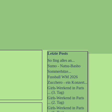
Block überspringen Letzte Posts
Letzte Posts
So fing alles an...
Sumo - Natsu-Basho
Sommerhitze...
Fussball WM 2026
Zucchero - ein Konzert...
Girls-Weekend in Paris
... (3. Tag)
Girls-Weekend in Paris
... (2. Tag)
Girls-Weekend in Paris