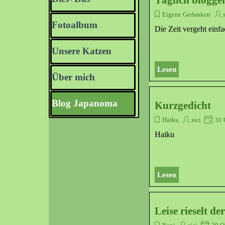
Täglich blogge
Eigene Gedanken
Fotoalbum
▼
Die Zeit vergeht einfa
Unsere Katzen
▼
Lesen
Über mich
▼
Blog Japanoma
Kurzgedicht
Haiku
sici
31 
Haiku
Lesen
Leise rieselt der