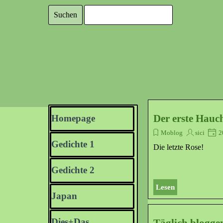
Direkt zum Seiteninhalt
Suchen
Menü überspringen
Der erste Hauc
Homepage
Moblog
sici
2
Gedichte 1
▼
Die letzte Rose!
Gedichte 2
▼
Lesen
Japan
▼
Dies+Das
▼