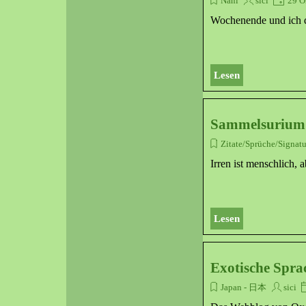
Nani
sici
29 O
Wochenende und ich d
Lesen
Sammelsurium 
Zitate/Sprüche/Signat
Irren ist menschlich,
Lesen
Exotische Spra
Japan - 日本
sici