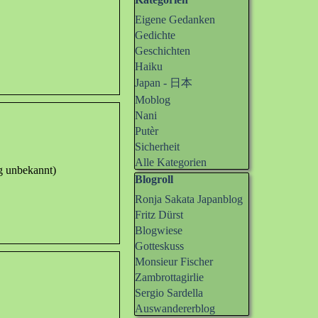
Block überspringen Kategorien
Eigene Gedanken
Gedichte
Geschichten
Haiku
Japan - 日本
Moblog
Nani
Putèr
Sicherheit
Alle Kategorien
ng unbekannt)
Block überspringen Blogroll
Blogroll
Ronja Sakata Japanblog
Fritz Dürst
Blogwiese
Gotteskuss
Monsieur Fischer
Zambrottagirlie
Sergio Sardella
Auswandererblog