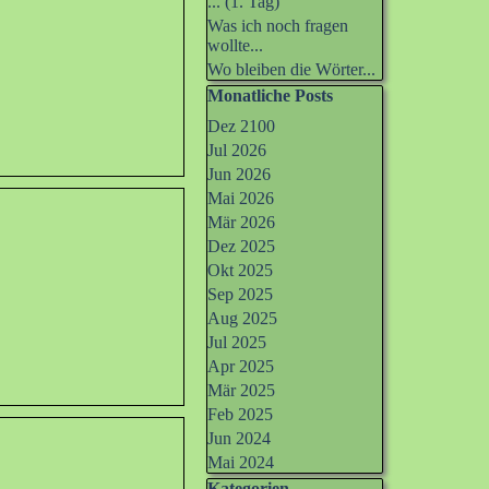
... (1. Tag)
Was ich noch fragen
wollte...
Wo bleiben die Wörter...
Block überspringen Monatliche Po
Monatliche Posts
Dez 2100
Jul 2026
Jun 2026
Mai 2026
Mär 2026
Dez 2025
Okt 2025
Sep 2025
Aug 2025
Jul 2025
Apr 2025
Mär 2025
Feb 2025
Jun 2024
Mai 2024
Kategorien