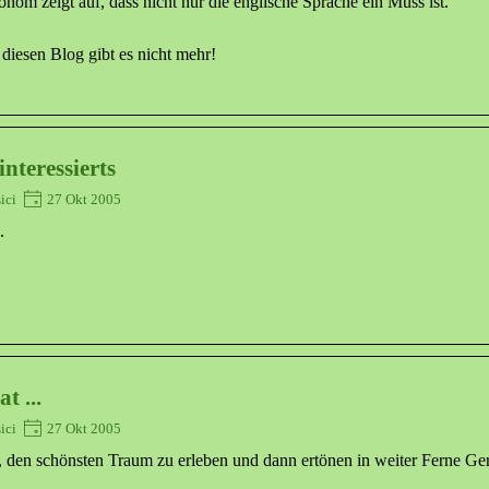
m zeigt auf, dass nicht nur die englische Sprache ein Muss ist.
diesen Blog gibt es nicht mehr!
nteressierts
sici
27 Okt 2005
.
t ...
sici
27 Okt 2005
 den schönsten Traum zu erleben und dann ertönen in weiter Ferne Gerä