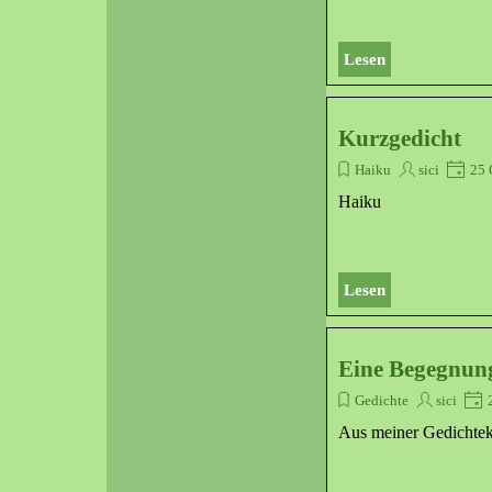
Lesen
Kurzgedicht
Haiku
sici
25 
Haiku
Lesen
Eine Begegnung
Gedichte
sici
2
Aus meiner Gedichteki