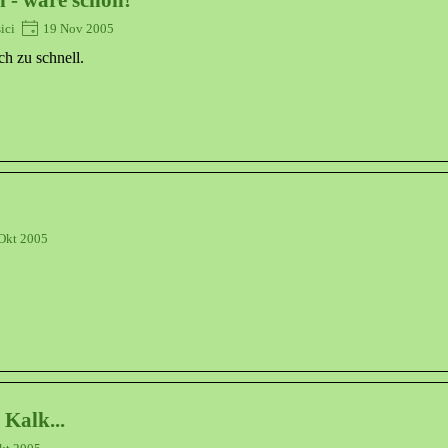
n - wäre schön!
sici
19 Nov 2005
ch zu schnell.
Okt 2005
 Kalk...