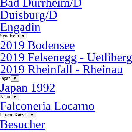
Bad Dürrheim/D
Duisburg/D
Engadin
Syndicom
▼
2019 Bodensee
2019 Felsenegg - Uetliber
2019 Rheinfall - Rheinau
Japan
▼
Japan 1992
Natur
▼
Falconeria Locarno
Unsere Katzen
▼
Besucher