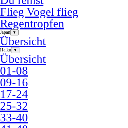
Du fehlst
Flieg Vogel flieg
Regentropfen
Japan
▼
Übersicht
Haiku
▼
Übersicht
01-08
09-16
17-24
25-32
33-40