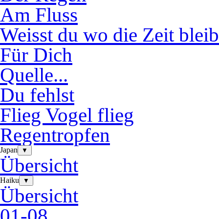
Am Fluss
Weisst du wo die Zeit bleib
Für Dich
Quelle...
Du fehlst
Flieg Vogel flieg
Regentropfen
Japan
▼
Übersicht
Haiku
▼
Übersicht
01-08