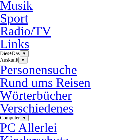
Musik
Sport
Radio/TV
Links
Dies+Das
▼
Auskunft
▼
Personensuche
Rund ums Reisen
Wörterbücher
Verschiedenes
Computer
▼
PC Allerlei