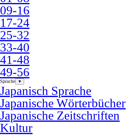
09-16
17-24
25-32
33-40
41-48
49-56
Sprache
▼
Japanisch Sprache
Japanische Wörterbücher
Japanische Zeitschriften
Kultur