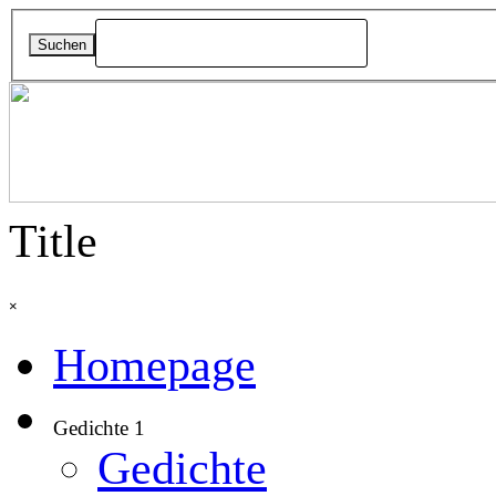
Direkt zum Seiteninhalt
Suchen
Title
Menü überspringen
×
Homepage
Gedichte 1
▼
Gedichte