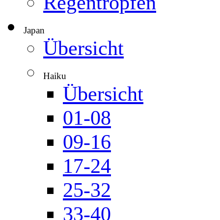
Regentropfen
Japan
▼
Übersicht
Haiku
▼
Übersicht
01-08
09-16
17-24
25-32
33-40