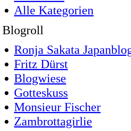
Alle Kategorien
Block überspringen Blogroll
Blogroll
Ronja Sakata Japanblo
Fritz Dürst
Blogwiese
Gotteskuss
Monsieur Fischer
Zambrottagirlie