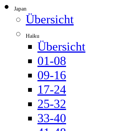
Japan
▼
Übersicht
Haiku
▼
Übersicht
01-08
09-16
17-24
25-32
33-40