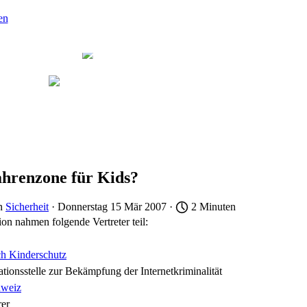
en
für Kids?
ahrenzone für Kids?
n
Sicherheit
· Donnerstag 15 Mär 2007 ·
2 Minuten
n nahmen folgende Vertreter teil:
ch Kinderschutz
ionsstelle zur Bekämpfung der Internetkriminalität
hweiz
rer