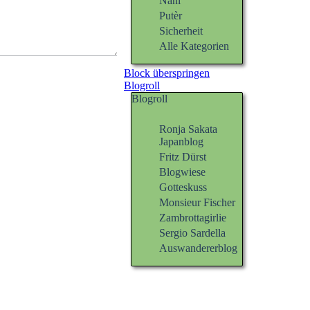
Nani
Putèr
Sicherheit
Alle Kategorien
Block überspringen
Blogroll
Blogroll
Ronja Sakata
Japanblog
Fritz Dürst
Blogwiese
Gotteskuss
Monsieur Fischer
Zambrottagirlie
Sergio Sardella
Auswandererblog