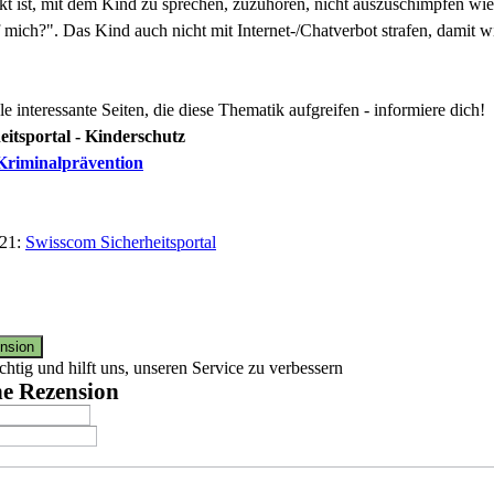
kt ist, mit dem Kind zu sprechen, zuzuhören, nicht auszuschimpfen wie 
f mich?". Das Kind auch nicht mit Internet-/Chatverbot strafen, damit 
ele interessante Seiten, die diese Thematik aufgreifen - informiere dich!
eitsportal - Kinderschutz
Kriminalprävention
021:
Swisscom Sicherheitsportal
chtig und hilft uns, unseren Service zu verbessern
ne Rezension