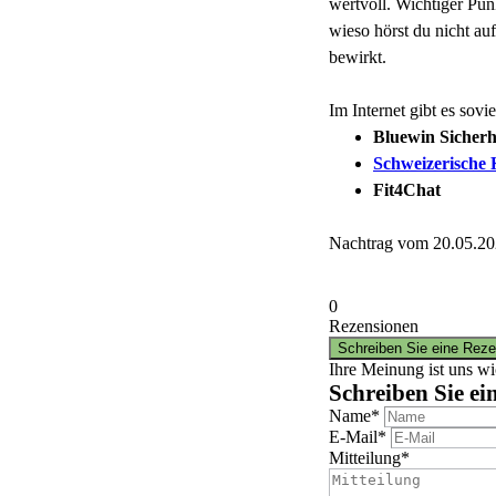
wertvoll. Wichtiger Pun
wieso hörst du nicht au
bewirkt.
Im Internet gibt es sovi
Bluewin Sicherh
Schweizerische 
Fit4Chat
Nachtrag vom 20.05.2
0
Rezensionen
Ihre Meinung ist uns wi
Schreiben Sie ei
Name
*
E-Mail
*
Mitteilung
*