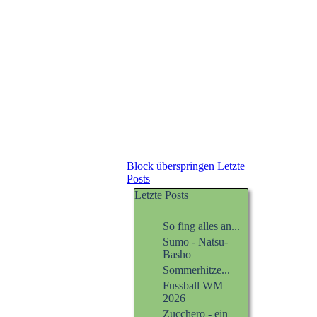
Block überspringen Letzte
Posts
Letzte Posts
So fing alles an...
Sumo - Natsu-
Basho
Sommerhitze...
Fussball WM
2026
Zucchero - ein