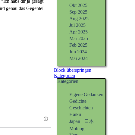
"Ich habs dir ja gesagt,
Okt 2025
wird genau das Gegenteil
Sep 2025
Aug 2025
Jul 2025
Apr 2025
Mär 2025
Feb 2025
Jun 2024
Mai 2024
Block überspringen
Kategorien
Kategorien
Eigene Gedanken
Gedichte
Geschichten
Haiku
Japan - 日本
Moblog