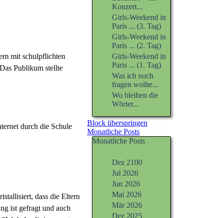
Konzert...
Girls-Weekend in
Paris ... (3. Tag)
Girls-Weekend in
Paris ... (2. Tag)
ern mit schulpflichten
Girls-Weekend in
Paris ... (1. Tag)
Das Publikum stellte
Was ich noch
fragen wollte...
Wo bleiben die
Wörter...
Block überspringen
nternet durch die Schule
Monatliche Posts
Monatliche Posts
Dez 2100
Jul 2026
Jun 2026
Mai 2026
tallisiert, dass die Eltern
Mär 2026
ng ist gefragt und auch
Dez 2025