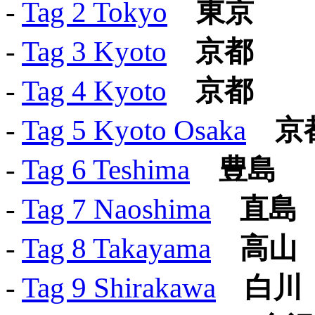
-
Tag 2 Tokyo
東京
-
Tag 3 Kyoto
京都
-
Tag 4 Kyoto
京都
-
Tag 5 Kyoto Osaka
京
-
Tag 6 Teshima
豊島
-
Tag 7 Naoshima
直島
-
Tag 8 Takayama
高山
-
Tag 9 Shirakawa
白川