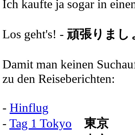
Ich kaufte ja sogar in ein
Los geht's! -
頑張りまし
Damit man keinen Suchauftr
zu den Reiseberichten:
-
Hinflug
-
Tag 1 Tokyo
東京