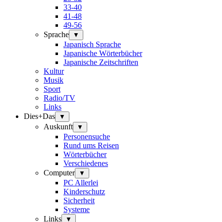
33-40
41-48
49-56
Sprache
▼
Japanisch Sprache
Japanische Wörterbücher
Japanische Zeitschriften
Kultur
Musik
Sport
Radio/TV
Links
Dies+Das
▼
Auskunft
▼
Personensuche
Rund ums Reisen
Wörterbücher
Verschiedenes
Computer
▼
PC Allerlei
Kinderschutz
Sicherheit
Systeme
Links
▼