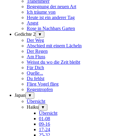
Tränenmeer
Begegnung der neuen Art
Ich träume von
Heute ist ein anderer Tag
Angst
Rose in Nachbars Garten
Gedichte 2
▼
Der Weg
Abschied mit einem Lächeln
Der Regen
Am Fluss
Weisst du wo die Zeit bleibt
Für Dich
Quelle...
Du fehlst
Flieg Vogel flieg
Regentropfen
Japan
▼
Übersicht
Haiku
▼
Übersicht
01-08
09-16
17-24
25-32