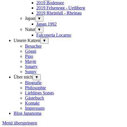
2019 Bodensee
2019 Felsenegg - Uetliberg
2019 Rheinfall - Rheinau
Japan
▼
Japan 1992
Natur
▼
Falconeria Locarno
Unsere Katzen
▼
Besucher
Göggi
Pino
Mayte
Smarty
Sunny
Über mich
▼
Biografie
Philosophie
Lieblings Songs
Gästebuch
Kontakt
Impressum
Blog Japanoma
Menü überspringen