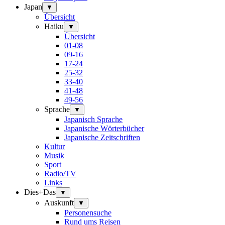
Japan
▼
Übersicht
Haiku
▼
Übersicht
01-08
09-16
17-24
25-32
33-40
41-48
49-56
Sprache
▼
Japanisch Sprache
Japanische Wörterbücher
Japanische Zeitschriften
Kultur
Musik
Sport
Radio/TV
Links
Dies+Das
▼
Auskunft
▼
Personensuche
Rund ums Reisen