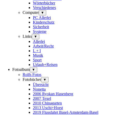
Wörterbücher
Verschiedenes
Computer
▼
PC Allerlei
Kinderschutz
Sicherheit
Systeme
Links
▼
Allerlei
Arbeit/Recht
L + I
Musik
Sport
Urlaub+Reisen
Fotoalbum
▼
Rolfs Fotos
Fotobücher
▼
Übersicht
Nonetta
2006 Ryokan Hasenberg
2007 Texel
2010 Chinagarten
2013 Uschi+Horst
2019 Flussfahrt Basel-Amsterdam-Basel