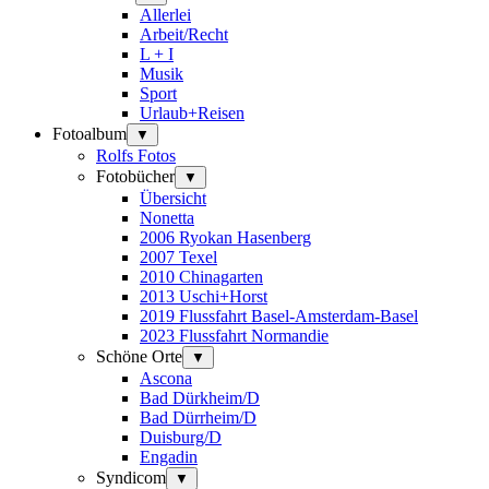
Allerlei
Arbeit/Recht
L + I
Musik
Sport
Urlaub+Reisen
Fotoalbum
▼
Rolfs Fotos
Fotobücher
▼
Übersicht
Nonetta
2006 Ryokan Hasenberg
2007 Texel
2010 Chinagarten
2013 Uschi+Horst
2019 Flussfahrt Basel-Amsterdam-Basel
2023 Flussfahrt Normandie
Schöne Orte
▼
Ascona
Bad Dürkheim/D
Bad Dürrheim/D
Duisburg/D
Engadin
Syndicom
▼