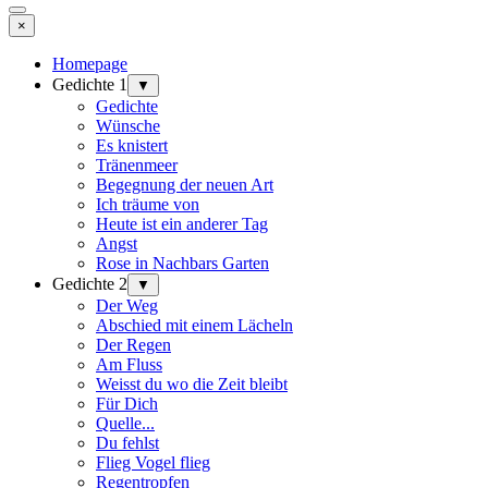
×
Homepage
Gedichte 1
▼
Gedichte
Wünsche
Es knistert
Tränenmeer
Begegnung der neuen Art
Ich träume von
Heute ist ein anderer Tag
Angst
Rose in Nachbars Garten
Gedichte 2
▼
Der Weg
Abschied mit einem Lächeln
Der Regen
Am Fluss
Weisst du wo die Zeit bleibt
Für Dich
Quelle...
Du fehlst
Flieg Vogel flieg
Regentropfen