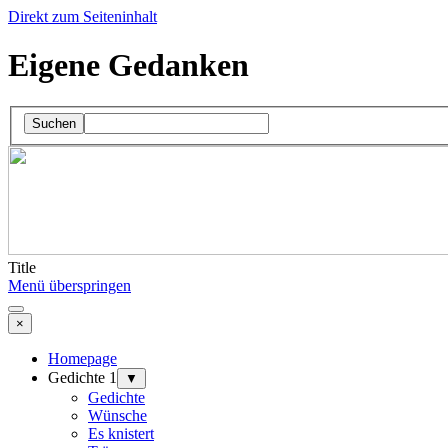
Direkt zum Seiteninhalt
Eigene Gedanken
Suchen
Title
Menü überspringen
×
Homepage
Gedichte 1
▼
Gedichte
Wünsche
Es knistert