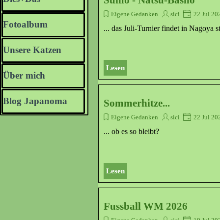
Sumo - Natsu-Basho
Einführungsblock imm
Eigene Gedanken
sici
22 Jul 20
Fotoalbum
▼
... das Juli-Turnier findet in Nagoya st
Unsere Katzen
▼
Lesen
Über mich
▼
Blog Japanoma
Sommerhitze...
Eigene Gedanken
sici
22 Jul 20
... ob es so bleibt?
Lesen
Fussball WM 2026