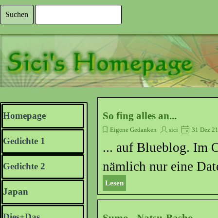
Direkt zum Seiteninhalt
Suchen
Menü überspringen
So fing alles an...
Homepage
Eigene Gedanken
sici
31 Dez 2
Gedichte 1
▼
... auf Blueblog. Im 
nämlich nur eine Dat
Gedichte 2
▼
Lesen
Japan
▼
2100? Nein, ich irrte
Dies+Das
▼